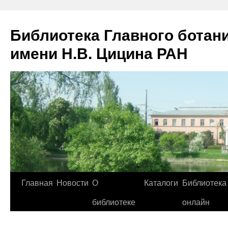
Библиотека Главного ботан
имени Н.В. Цицина РАН
Главная
Новости
О
Каталоги
Библиотека
Перейти
библиотеке
онлайн
к
содержимому